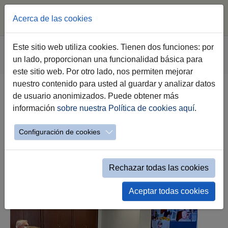
Acerca de las cookies
Saltar al contenido principal
Estás aquí:
Este sitio web utiliza cookies. Tienen dos funciones: por
Jerez.es
Webs Municipales
Agenda 2030
un lado, proporcionan una funcionalidad básica para
Logros y Avances
este sitio web. Por otro lado, nos permiten mejorar
nuestro contenido para usted al guardar y analizar datos
de usuario anonimizados. Puede obtener más
Avances y Logros en la Agenda
información
sobre nuestra Política de cookies aquí
.
2030
Configuración de cookies
1
…
24
25
26
Rechazar todas las cookies
Aceptar todas cookies