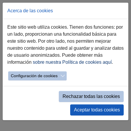
Nombre:
Cartografía
Acerca de las cookies
Año:
2026
Este sitio web utiliza cookies. Tienen dos funciones: por
Formato:
pdf y dxf
un lado, proporcionan una funcionalidad básica para
este sitio web. Por otro lado, nos permiten mejorar
Descripción:
nuestro contenido para usted al guardar y analizar datos
Esta colección se presenta en dos formatos DXF y PDF.
de usuario anonimizados. Puede obtener más
Los ficheros PDF se han obtenido de los originales en
información
sobre nuestra Política de cookies aquí
.
DXF, con la idea de poder realizar una impresión rápida
en formato A-4 y a una escala de 1:2000. Los ficheros
Configuración de cookies
DXF corresponden a la cartografía 1:500 de Jerez de la
Frontera, siendo una generalización de la misma. La
cartografía digital de cualquier zona urbana de Jerez de
Rechazar todas las cookies
la Frontera se puede adquirir, al completo (202 niveles),
Aceptar todas cookies
en la Delegación de Urbanismo del Ayuntamiento previo
pago de la tasa correspondiente.