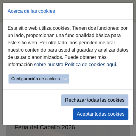
Acerca de las cookies
Saltar al contenido principal
Este sitio web utiliza cookies. Tienen dos funciones: por
un lado, proporcionan una funcionalidad básica para
Listado de eventos
este sitio web. Por otro lado, nos permiten mejorar
nuestro contenido para usted al guardar y analizar datos
de usuario anonimizados. Puede obtener más
información
sobre nuestra Política de cookies aquí
.
Página siguiente
Configuración de cookies
Gala de Feria "Cómo bailan los
Caballos Andaluces"
Rechazar todas las cookies
Comienza: 15-05-2026 22:00h -- Finaliza: 15-
05-2026
Aceptar todas cookies
Feria del Caballo 2026