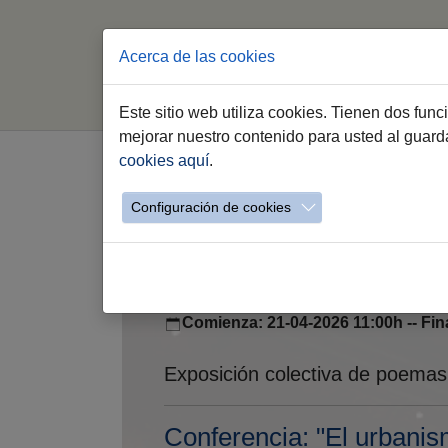
Acerca de las cookies
In
Este sitio web utiliza cookies. Tienen dos fun
Saltar al contenido principal
mejorar nuestro contenido para usted al guar
cookies aquí
.
Listado de eventos
Configuración de cookies
Día del Libro | VICEVER
Comienza: 21-04-2026 11:00h -- Fin
Exposición colectiva de poemas
Conferencia: "El urbanis