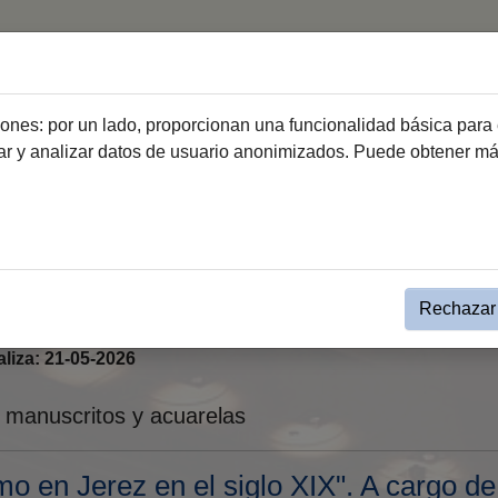
icio
Ciudad
Ayuntamiento
Ciudadanía
Emprend
ciones: por un lado, proporcionan una funcionalidad básica para 
dar y analizar datos de usuario anonimizados. Puede obtener m
Rechazar 
SOS. Miradas en diálogo
aliza: 21-05-2026
 manuscritos y acuarelas
mo en Jerez en el siglo XIX". A cargo d