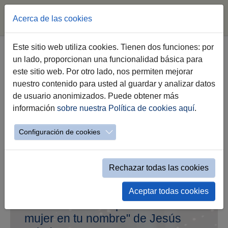
Acerca de las cookies
Saltar al contenido principal
Este sitio web utiliza cookies. Tienen dos funciones: por
un lado, proporcionan una funcionalidad básica para
Listado de eventos
este sitio web. Por otro lado, nos permiten mejorar
nuestro contenido para usted al guardar y analizar datos
de usuario anonimizados. Puede obtener más
información
sobre nuestra Política de cookies aquí
.
Exposición de pintura "Vicente
Vela"
Configuración de cookies
Comienza: 27-05-2026 20:00h -- Finaliza: 20-
06-2026
Rechazar todas las cookies
Aceptar todas cookies
Presentación del poemario "La
mujer en tu nombre" de Jesús