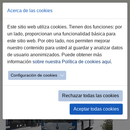
Acerca de las cookies
Saltar al contenido principal
Estás aquí:
Este sitio web utiliza cookies. Tienen dos funciones: por
Jerez.es
Webs Municipales
Sala de Prensa
un lado, proporcionan una funcionalidad básica para
Hemeroteca
Filtro Categorias
este sitio web. Por otro lado, nos permiten mejorar
nuestro contenido para usted al guardar y analizar datos
de usuario anonimizados. Puede obtener más
información
sobre nuestra Política de cookies aquí
.
1
2
3
…
7
Configuración de cookies
Rechazar todas las cookies
Aceptar todas cookies