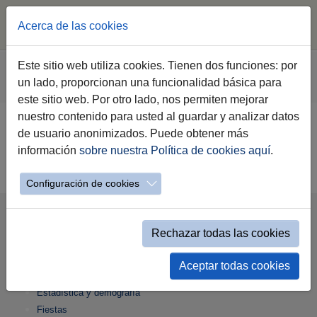
Acerca de las cookies
Saltar al contenido principal
Estás aquí:
Este sitio web utiliza cookies. Tienen dos funciones: por
Jerez.es
Webs Municipales
Sala de Prensa
un lado, proporcionan una funcionalidad básica para
Hemeroteca
Filtro Categorias
este sitio web. Por otro lado, nos permiten mejorar
nuestro contenido para usted al guardar y analizar datos
de usuario anonimizados. Puede obtener más
Oops, an error occurred! Code:
información
sobre nuestra Política de cookies aquí
.
202608071047053e6d5878
Configuración de cookies
Ciudad
Rechazar todas las cookies
Información útil
Aceptar todas cookies
Conoce Jerez
Estadística y demografía
Fiestas