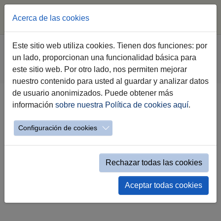
Acerca de las cookies
Saltar al contenido principal
Estás aquí:
Este sitio web utiliza cookies. Tienen dos funciones: por
Jerez.es
Webs Municipales
Voluntariado
un lado, proporcionan una funcionalidad básica para
Haz Voluntariado
Catálogo de voluntariado
este sitio web. Por otro lado, nos permiten mejorar
Catálogo de voluntariado mostrar list
nuestro contenido para usted al guardar y analizar datos
de usuario anonimizados. Puede obtener más
Catálogo de Voluntariado
información
sobre nuestra Política de cookies aquí
.
Configuración de cookies
Rechazar todas las cookies
Aceptar todas cookies