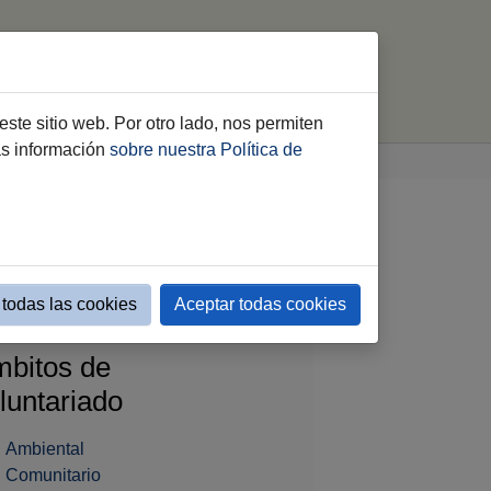
luntariado
Consejo Local
Cooperación
este sitio web. Por otro lado, nos permiten
ás información
sobre nuestra Política de
Relación de entidades mostrar etiquetas
todas las cookies
Aceptar todas cookies
bitos de
luntariado
Ambiental
Comunitario