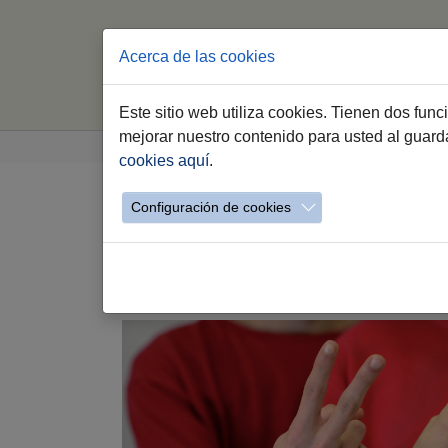
Acerca de las cookies
Este sitio web utiliza cookies. Tienen dos fun
Saltar al contenido principal
Estás aquí:
mejorar nuestro contenido para usted al guar
Jerez.es
Webs Municipales
Voluntariado
cookies aquí
.
Configuración de cookies
Catálogo Voluntariado p