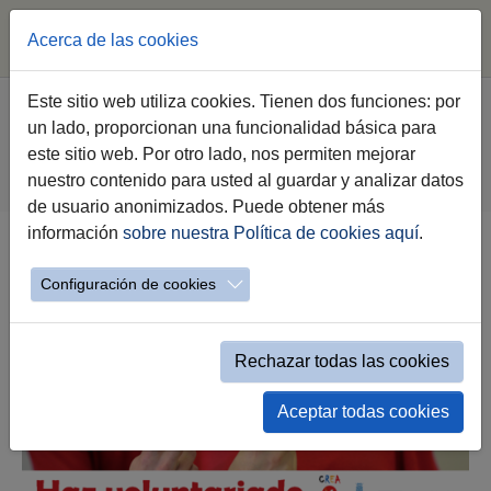
Acerca de las cookies
Saltar al contenido principal
Estás aquí:
Este sitio web utiliza cookies. Tienen dos funciones: por
Jerez.es
Webs Municipales
Voluntariado
un lado, proporcionan una funcionalidad básica para
Haz Voluntariado
este sitio web. Por otro lado, nos permiten mejorar
Relación de entidades de voluntariado
nuestro contenido para usted al guardar y analizar datos
Relación de entidades mostrar etiquetas
de usuario anonimizados. Puede obtener más
información
sobre nuestra Política de cookies aquí
.
Catálogo Voluntariado por Etiquetas
Configuración de cookies
Rechazar todas las cookies
Aceptar todas cookies