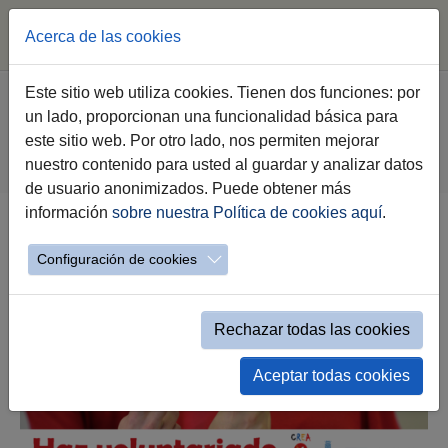
Acerca de las cookies
Saltar al contenido principal
Estás aquí:
Este sitio web utiliza cookies. Tienen dos funciones: por
Jerez.es
Webs Municipales
Voluntariado
un lado, proporcionan una funcionalidad básica para
Haz Voluntariado
este sitio web. Por otro lado, nos permiten mejorar
Relación de entidades de voluntariado
nuestro contenido para usted al guardar y analizar datos
Relación de entidades mostrar etiquetas
de usuario anonimizados. Puede obtener más
información
sobre nuestra Política de cookies aquí
.
Catálogo Voluntariado por Etiquetas
Configuración de cookies
Rechazar todas las cookies
Aceptar todas cookies