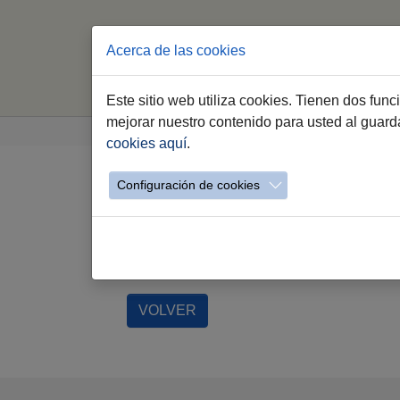
Acerca de las cookies
In
Este sitio web utiliza cookies. Tienen dos fun
Saltar al contenido principal
Estás aquí:
mejorar nuestro contenido para usted al guar
Jerez.es
Eventos
lista
cookies aquí
.
VOLVER
Configuración de cookies
No hay registros disponibles.
VOLVER