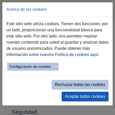
Acerca de las cookies
Saltar al contenido principal
Estás aquí:
Este sitio web utiliza cookies. Tienen dos funciones: por
Jerez.es
Ciudad
Información útil
un lado, proporcionan una funcionalidad básica para
este sitio web. Por otro lado, nos permiten mejorar
nuestro contenido para usted al guardar y analizar datos
Información Útil
de usuario anonimizados. Puede obtener más
información
sobre nuestra Política de cookies aquí
.
Configuración de cookies
Rechazar todas las cookies
Aceptar todas cookies
Seguridad