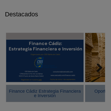
Destacados
Next
Finance Cádiz Estrategia Financiera
Oportun
e Inversión
P