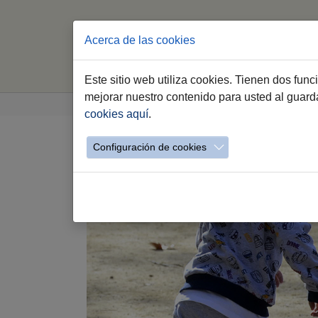
Acerca de las cookies
(curre
Inicio
P
Este sitio web utiliza cookies. Tienen dos fun
Saltar al contenido principal
Estás aquí:
mejorar nuestro contenido para usted al guar
Jerez.es
Webs Municipales
Educación
cookies aquí
.
Configuración de cookies