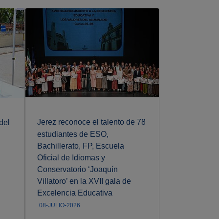
Jerez reconoce el talento de 78
del
La alcaldesa 
estudiantes de ESO,
pedagógico d
Bachillerato, FP, Escuela
de Jesús-Mar
Oficial de Idiomas y
nacional de d
Conservatorio ‘Joaquín
celebra en Je
Villatoro’ en la XVII gala de
07-JULIO-2026
Excelencia Educativa
08-JULIO-2026