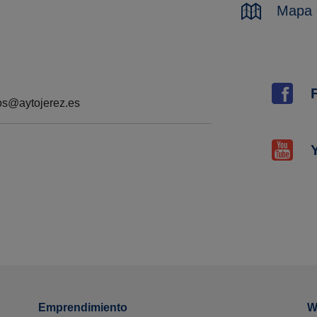
Mapa d
os@aytojerez.es
Emprendimiento
W