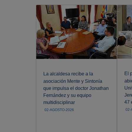
El 
ita a Jesús
La alcaldesa recibe a la
abi
 su
asociación Mente y Sintonía
Uni
o Centro
que impulsa el doctor Jonathan
Jer
Comercio
Fernández y su equipo
47 
ución a una
multidisciplinar
ria
02-
02-AGOSTO-2026