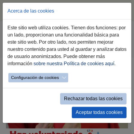
Acerca de las cookies
Saltar al contenido principal
Estás aquí:
Este sitio web utiliza cookies. Tienen dos funciones: por
Jerez.es
Webs Municipales
Voluntariado
un lado, proporcionan una funcionalidad básica para
Haz Voluntariado
este sitio web. Por otro lado, nos permiten mejorar
Relación de entidades de voluntariado
nuestro contenido para usted al guardar y analizar datos
Relación de entidades mostrar etiquetas
de usuario anonimizados. Puede obtener más
información
sobre nuestra Política de cookies aquí
.
Catálogo Voluntariado por Etiquetas
Configuración de cookies
Rechazar todas las cookies
Aceptar todas cookies