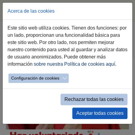
Acerca de las cookies
Saltar al contenido principal
Estás aquí:
Este sitio web utiliza cookies. Tienen dos funciones: por
Jerez.es
Webs Municipales
Voluntariado
un lado, proporcionan una funcionalidad básica para
Haz Voluntariado
este sitio web. Por otro lado, nos permiten mejorar
Relación de entidades de voluntariado
nuestro contenido para usted al guardar y analizar datos
Relación de entidades mostrar etiquetas
de usuario anonimizados. Puede obtener más
información
sobre nuestra Política de cookies aquí
.
Catálogo Voluntariado por Etiquetas
Configuración de cookies
Rechazar todas las cookies
Aceptar todas cookies