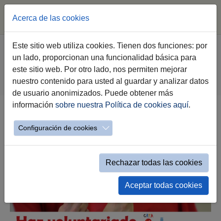
Acerca de las cookies
Saltar al contenido principal
Estás aquí:
Este sitio web utiliza cookies. Tienen dos funciones: por
Jerez.es
Webs Municipales
Voluntariado
un lado, proporcionan una funcionalidad básica para
Haz Voluntariado
este sitio web. Por otro lado, nos permiten mejorar
Relación de entidades de voluntariado
nuestro contenido para usted al guardar y analizar datos
Relación de entidades mostrar etiquetas
de usuario anonimizados. Puede obtener más
información
sobre nuestra Política de cookies aquí
.
Catálogo Voluntariado por Etiquetas
Configuración de cookies
Rechazar todas las cookies
Aceptar todas cookies