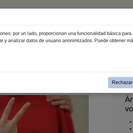
Inicio
Haz Voluntariado
Entidades de vo
ciones: por un lado, proporcionan una funcionalidad básica para 
dar y analizar datos de usuario anonimizados. Puede obtener m
Haz Voluntariado
Relación de entidades de voluntariado
or Etiquetas
Rechazar 
Ám
vo