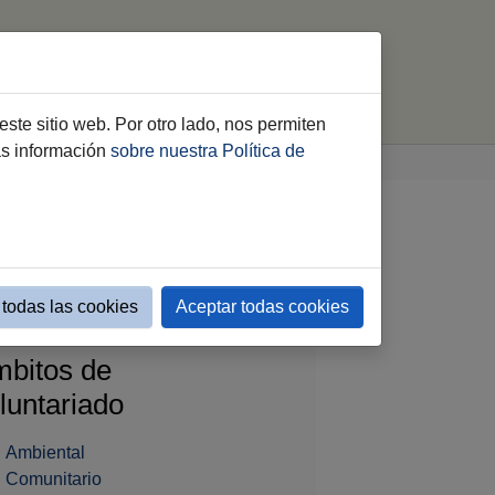
luntariado
Consejo Local
Cooperación
este sitio web. Por otro lado, nos permiten
ás información
sobre nuestra Política de
Relación de entidades mostrar etiquetas
todas las cookies
Aceptar todas cookies
bitos de
luntariado
Ambiental
Comunitario