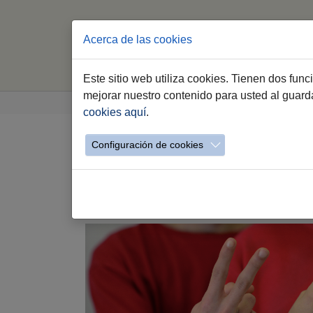
Acerca de las cookies
Este sitio web utiliza cookies. Tienen dos fun
Saltar al contenido principal
Estás aquí:
mejorar nuestro contenido para usted al guar
Jerez.es
Webs Municipales
Voluntariado
cookies aquí
.
Configuración de cookies
Catálogo Voluntariado p