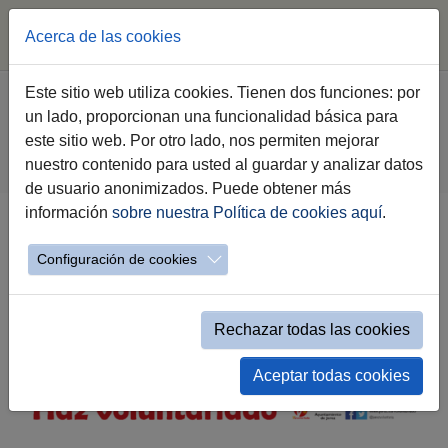
Acerca de las cookies
Saltar al contenido principal
Estás aquí:
Este sitio web utiliza cookies. Tienen dos funciones: por
Jerez.es
Webs Municipales
Voluntariado
un lado, proporcionan una funcionalidad básica para
Haz Voluntariado
este sitio web. Por otro lado, nos permiten mejorar
Relación de entidades de voluntariado
nuestro contenido para usted al guardar y analizar datos
Relación de entidades mostrar list
de usuario anonimizados. Puede obtener más
información
sobre nuestra Política de cookies aquí
.
Catálogo de Voluntariado
Configuración de cookies
Rechazar todas las cookies
Aceptar todas cookies