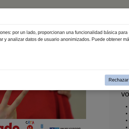
Inicio
Haz Voluntariado
Entidades de vo
ciones: por un lado, proporcionan una funcionalidad básica para 
dar y analizar datos de usuario anonimizados. Puede obtener m
Haz Voluntariado
Relación de entidades de voluntariado
do
Rechazar 
Ám
vo