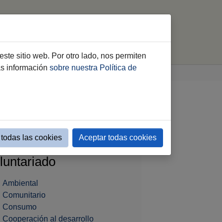
luntariado
Consejo Local
Cooperación
este sitio web. Por otro lado, nos permiten
ás información
sobre nuestra Política de
Relación de entidades mostrar list
todas las cookies
Aceptar todas cookies
bitos de
luntariado
Ambiental
Comunitario
Consumo
Cooperación al desarrollo