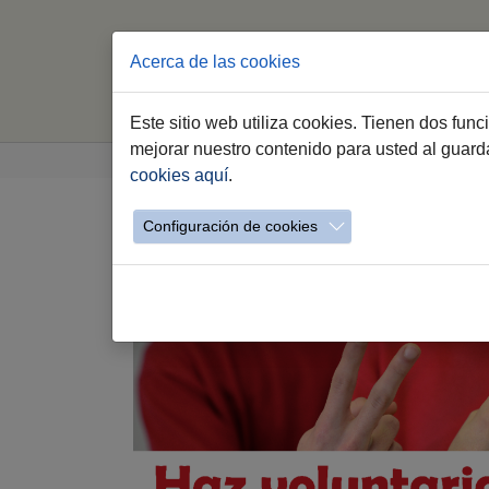
Acerca de las cookies
Este sitio web utiliza cookies. Tienen dos fun
Saltar al contenido principal
Estás aquí:
mejorar nuestro contenido para usted al guar
Jerez.es
Webs Municipales
Voluntariado
cookies aquí
.
Catálogo de Voluntaria
Configuración de cookies