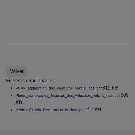
Volver
Ficheros relacionados
812 KB
PCAP_adquisicion_dos_vehiculos_policia_local.pdf
509
Pliego_condiciones_Tecnicas_dos_vehiculos_policia_local.pdf
KB
257 KB
VehiculoPolicia_Declaracion_desierto.pdf