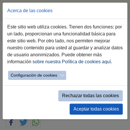
Acerca de las cookies
Saltar al contenido principal
Estás aquí:
Este sitio web utiliza cookies. Tienen dos funciones: por
Jerez.es
Ayuntamiento
Administración Local
un lado, proporcionan una funcionalidad básica para
Perfil del Contratante
Mostrar Licitación simple
este sitio web. Por otro lado, nos permiten mejorar
nuestro contenido para usted al guardar y analizar datos
de usuario anonimizados. Puede obtener más
Contratación para la adquisición
información
sobre nuestra Política de cookies aquí
.
de dos vehículos para la
ampliación del Parque Movíl de
Configuración de cookies
Policía Local
Rechazar todas las cookies
Negociado
Aceptar todas cookies