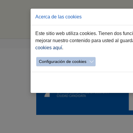
Acerca de las cookies
Este sitio web utiliza cookies. Tienen dos fun
Saltar al contenido principal
Estás aquí:
mejorar nuestro contenido para usted al guar
Jerez.es
Webs Municipales
Participación
cookies aquí
.
Configuración de cookies