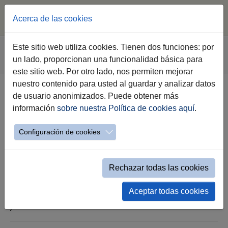
Acerca de las cookies
Saltar al contenido principal
Estás aquí:
Este sitio web utiliza cookies. Tienen dos funciones: por
Jerez.es
Ayuntamiento
Administración Local
un lado, proporcionan una funcionalidad básica para
Perfil del Contratante
Mostrar Licitación simple
este sitio web. Por otro lado, nos permiten mejorar
nuestro contenido para usted al guardar y analizar datos
de usuario anonimizados. Puede obtener más
SAN MIGUEL Nº 14
información
sobre nuestra Política de cookies aquí
.
-
Configuración de cookies
Rechazar todas las cookies
Aceptar todas cookies
jueves 04 de abril a las 14:06h