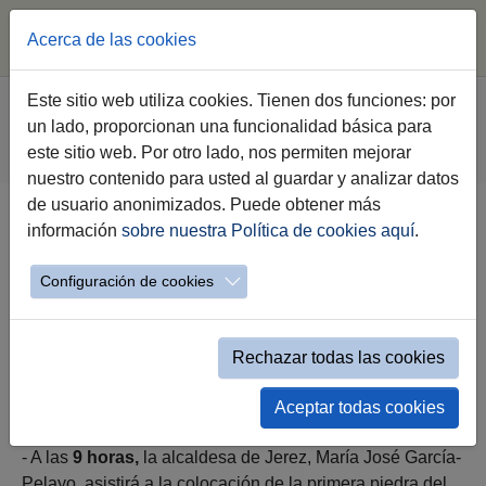
Acerca de las cookies
Saltar al contenido principal
Estás aquí:
Este sitio web utiliza cookies. Tienen dos funciones: por
Jerez.es
Ayuntamiento
Gobierno
un lado, proporcionan una funcionalidad básica para
Agenda Institucional Gobierno
este sitio web. Por otro lado, nos permiten mejorar
Evento Simple Alcaldía
nuestro contenido para usted al guardar y analizar datos
de usuario anonimizados. Puede obtener más
información
sobre nuestra Política de cookies aquí
.
Jueves 12 de Diciembre 2024
Configuración de cookies
Rechazar todas las cookies
jueves 12 de diciembre a las 09:00h
Aceptar todas cookies
- A las
9 horas,
la alcaldesa de Jerez, María José García-
Pelayo, asistirá a la colocación de la primera piedra del