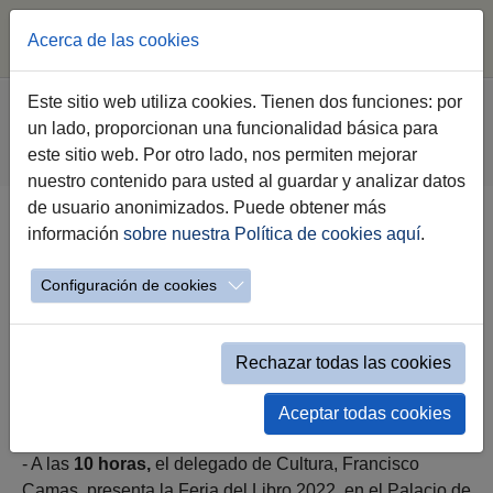
Acerca de las cookies
Saltar al contenido principal
Estás aquí:
Este sitio web utiliza cookies. Tienen dos funciones: por
Jerez.es
Ayuntamiento
Gobierno
un lado, proporcionan una funcionalidad básica para
Agenda Institucional Gobierno
este sitio web. Por otro lado, nos permiten mejorar
Evento Simple Alcaldía
nuestro contenido para usted al guardar y analizar datos
de usuario anonimizados. Puede obtener más
información
sobre nuestra Política de cookies aquí
.
Jueves 13 de Octubre
Configuración de cookies
Rechazar todas las cookies
jueves 13 de octubre a las 10:00h
Aceptar todas cookies
- A las
10 horas,
el delegado de Cultura, Francisco
Camas, presenta la Feria del Libro 2022, en el Palacio de