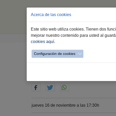
Acerca de las cookies
In
Este sitio web utiliza cookies. Tienen dos fun
Saltar al contenido principal
Estás aquí:
mejorar nuestro contenido para usted al guar
Jerez.es
Ayuntamiento
Gobierno
Agend
cookies aquí
.
Configuración de cookies
Jueves 16 de Noviem
jueves 16 de noviembre a las 17:30h