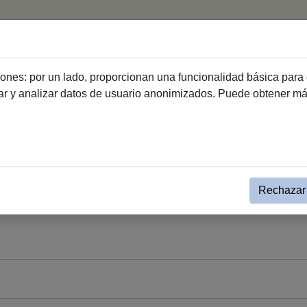
icio
Ciudad
Ayuntamiento
Ciudadanía
Emprend
ciones: por un lado, proporcionan una funcionalidad básica para 
dar y analizar datos de usuario anonimizados. Puede obtener m
a Institucional Gobierno
Evento Simple Alcaldía
bre
Rechazar 