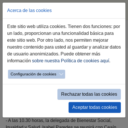
Acerca de las cookies
Saltar al contenido principal
Estás aquí:
Este sitio web utiliza cookies. Tienen dos funciones: por
Jerez.es
Ayuntamiento
Gobierno
un lado, proporcionan una funcionalidad básica para
Agenda Institucional Gobierno
este sitio web. Por otro lado, nos permiten mejorar
Evento Simple Alcaldía
nuestro contenido para usted al guardar y analizar datos
de usuario anonimizados. Puede obtener más
información
sobre nuestra Política de cookies aquí
.
Lunes 1 de Diciembre
Configuración de cookies
Rechazar todas las cookies
lunes 01 de diciembre a las 11:00h
Aceptar todas cookies
- A las 10.30 horas, la delegada de Bienestar Social,
Igualdad y Salud, Isabel Paredes se reunirá con Ceaín,