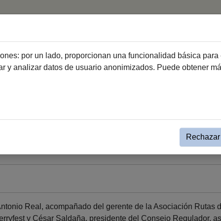
icio
Ciudad
Ayuntamiento
Ciudadanía
Emprend
ciones: por un lado, proporcionan una funcionalidad básica para 
dar y analizar datos de usuario anonimizados. Puede obtener m
a Institucional Gobierno
Evento Simple Alcaldía
6
Rechazar 
Antonio Real, acompañado del gerente de la Asociación Rutas d
rryfest y César Saldaña, presidente del Consejo Regulador. asis