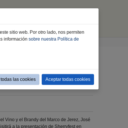
imiento
Webs Municipales
buscar
este sitio web. Por otro lado, nos permiten
ás información
sobre nuestra Política de
todas las cookies
Aceptar todas cookies
el Vino y el Brandy del Marco de Jerez, José
itirá a la presentación de Sherryfest en