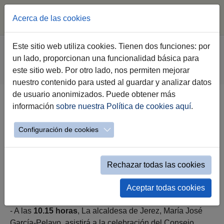
Acerca de las cookies
Saltar al contenido principal
Estás aquí:
Este sitio web utiliza cookies. Tienen dos funciones: por
Jerez.es
Ayuntamiento
Gobierno
un lado, proporcionan una funcionalidad básica para
Agenda Institucional Gobierno
este sitio web. Por otro lado, nos permiten mejorar
Evento Simple Alcaldía
nuestro contenido para usted al guardar y analizar datos
de usuario anonimizados. Puede obtener más
información
sobre nuestra Política de cookies aquí
.
Martes 2 de Junio 2026
Configuración de cookies
Rechazar todas las cookies
martes 02 de junio a las 10:15h
Aceptar todas cookies
- A las
10.15 horas
, La alcaldesa de Jerez, María José
García-Pelayo, asistirá a la celebración del Consejo