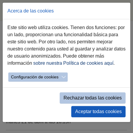
Acerca de las cookies
Saltar al contenido principal
Estás aquí:
Este sitio web utiliza cookies. Tienen dos funciones: por
Jerez.es
Ayuntamiento
Gobierno
un lado, proporcionan una funcionalidad básica para
Agenda Institucional Gobierno
este sitio web. Por otro lado, nos permiten mejorar
Evento Simple Alcaldía
nuestro contenido para usted al guardar y analizar datos
de usuario anonimizados. Puede obtener más
información
sobre nuestra Política de cookies aquí
.
Martes 21 de Abril
Configuración de cookies
Rechazar todas las cookies
Aceptar todas cookies
martes 21 de abril a las 10:15h