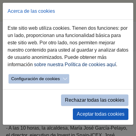
Acerca de las cookies
Saltar al contenido principal
Estás aquí:
Este sitio web utiliza cookies. Tienen dos funciones: por
Jerez.es
Ayuntamiento
Gobierno
un lado, proporcionan una funcionalidad básica para
Agenda Institucional Gobierno
este sitio web. Por otro lado, nos permiten mejorar
Evento Simple Alcaldía
nuestro contenido para usted al guardar y analizar datos
de usuario anonimizados. Puede obtener más
información
sobre nuestra Política de cookies aquí
.
Martes 23 de Septiembre
Configuración de cookies
Rechazar todas las cookies
martes 23 de septiembre a las 10:00h
Aceptar todas cookies
- A las 10 horas, la alcaldesa, María José García-Pelayo,
el director ejecutivo de Invest in Spain-ICEX, José