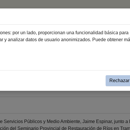
icio
Ciudad
Ayuntamiento
Ciudadanía
Emprend
ciones: por un lado, proporcionan una funcionalidad básica para 
dar y analizar datos de usuario anonimizados. Puede obtener m
a Institucional Gobierno
Evento Simple Alcaldía
 2023
Rechazar 
de Servicios Públicos y Medio Ambiente, Jaime Espinar, junto a 
ación del Seminario Provincial de Restauración de Ríos en Tra