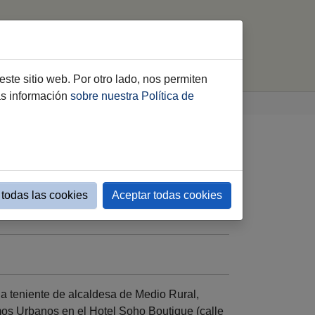
imiento
Webs Municipales
buscar
este sitio web. Por otro lado, nos permiten
ás información
sobre nuestra Política de
todas las cookies
Aceptar todas cookies
la teniente de alcaldesa de Medio Rural,
mos Urbanos en el Hotel Soho Boutique (calle