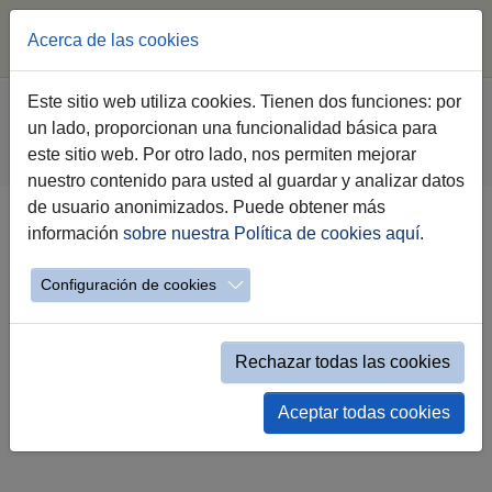
Acerca de las cookies
Saltar al contenido principal
Estás aquí:
Este sitio web utiliza cookies. Tienen dos funciones: por
Jerez.es
Ayuntamiento
Gobierno
un lado, proporcionan una funcionalidad básica para
Agenda Institucional Gobierno
este sitio web. Por otro lado, nos permiten mejorar
Evento Simple Alcaldía
nuestro contenido para usted al guardar y analizar datos
de usuario anonimizados. Puede obtener más
información
sobre nuestra Política de cookies aquí
.
Sábado 24 de Abril
Configuración de cookies
Rechazar todas las cookies
sábado 24 de abril a las 12:00h
Aceptar todas cookies