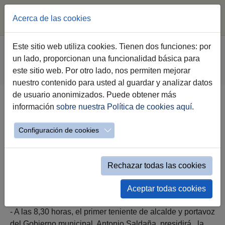
Acerca de las cookies
Saltar al contenido principal
Estás aquí:
Este sitio web utiliza cookies. Tienen dos funciones: por
Jerez.es
Ayuntamiento
Gobierno
un lado, proporcionan una funcionalidad básica para
Agenda Institucional Gobierno
este sitio web. Por otro lado, nos permiten mejorar
Evento Simple Alcaldía
nuestro contenido para usted al guardar y analizar datos
de usuario anonimizados. Puede obtener más
información
sobre nuestra Política de cookies aquí
.
Viernes 17 de Octubre
Configuración de cookies
Rechazar todas las cookies
viernes 17 de octubre a las 08:30h
Aceptar todas cookies
- A las 8,30 horas, el primer teniente de alcalde y portavoz
del Gobierno municipal, Antonio Saldaña, presidirá , la