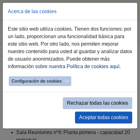
Acerca de las cookies
Saltar al contenido principal
Estás aquí:
Este sitio web utiliza cookies. Tienen dos funciones: por
Jerez.es
Ciudad
Tu Distrito
Distrito Este
un lado, proporcionan una funcionalidad básica para
Recursos del Distrito
Descripción de salas
este sitio web. Por otro lado, nos permiten mejorar
nuestro contenido para usted al guardar y analizar datos
Descripción de Salas
de usuario anonimizados. Puede obtener más
información
sobre nuestra Política de cookies aquí
.
Salón de Actos: Planta baja - capacidad 326
butacas.
Configuración de cookies
Sala Reuniones nº1: Planta primera - capacidad 25
personas.
Sala Reuniones nº2: Planta primera - capacidad 8
Rechazar todas las cookies
personas.
Aceptar todas cookies
Sala Reuniones nº3 (NN.TT.): Planta primera -
capacidad 12 personas.
Sala Reuniones nº4: Planta primera - capacidad 20
personas.