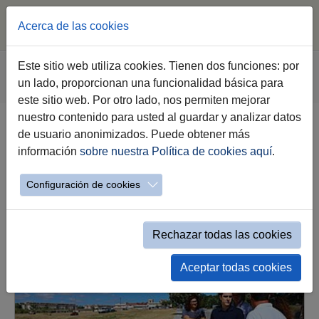
Acerca de las cookies
Saltar al contenido principal
Estás aquí:
Este sitio web utiliza cookies. Tienen dos funciones: por
Jerez.es
Ciudad
Tu Distrito
Distrito Oeste
un lado, proporcionan una funcionalidad básica para
Conoce tu distrito
Noticias
este sitio web. Por otro lado, nos permiten mejorar
nuestro contenido para usted al guardar y analizar datos
de usuario anonimizados. Puede obtener más
Noticias de Todos los Distritos
información
sobre nuestra Política de cookies aquí
.
Configuración de cookies
1
2
3
…
31
Rechazar todas las cookies
Aceptar todas cookies