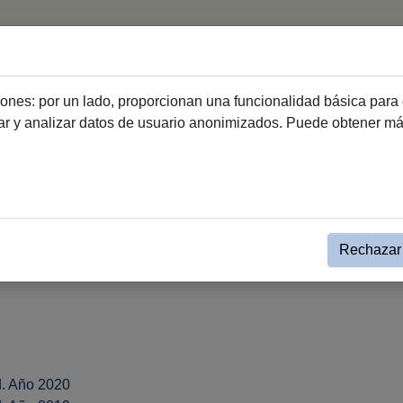
icio
Ciudad
Ayuntamiento
Ciudadanía
Emprend
ciones: por un lado, proporcionan una funcionalidad básica para 
dar y analizar datos de usuario anonimizados. Puede obtener m
ación
Consejo Social
Memorias y documentos
os
Rechazar 
d. Año 2020