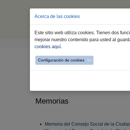
Acerca de las cookies
In
Este sitio web utiliza cookies. Tienen dos fun
Saltar al contenido principal
Estás aquí:
mejorar nuestro contenido para usted al guar
Jerez.es
Ciudadanía
Órganos de Particip
cookies aquí
.
Configuración de cookies
Memorias y Document
Memorias
Memoria del Consejo Social de la Ciuda