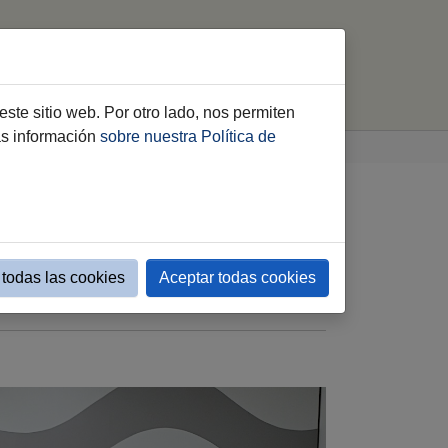
Ofertas Agencia de Empleo
buscar
este sitio web. Por otro lado, nos permiten
ás información
sobre nuestra Política de
n Ronqueo de Atún
tronómica 2026
todas las cookies
Aceptar todas cookies