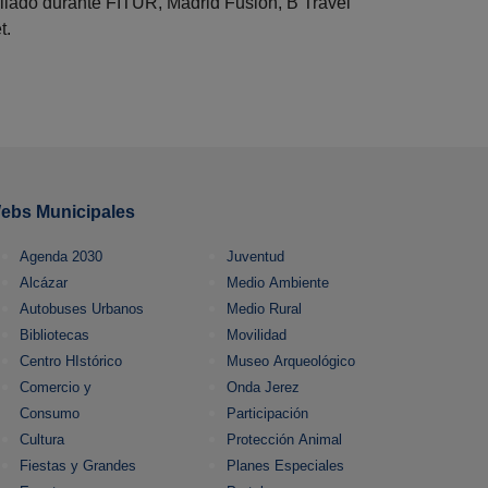
ollado durante FITUR, Madrid Fusión, B Travel
t.
ebs Municipales
Agenda 2030
Juventud
Alcázar
Medio Ambiente
Autobuses Urbanos
Medio Rural
Bibliotecas
Movilidad
Centro HIstórico
Museo Arqueológico
Comercio y
Onda Jerez
Consumo
Participación
Cultura
Protección Animal
Fiestas y Grandes
Planes Especiales