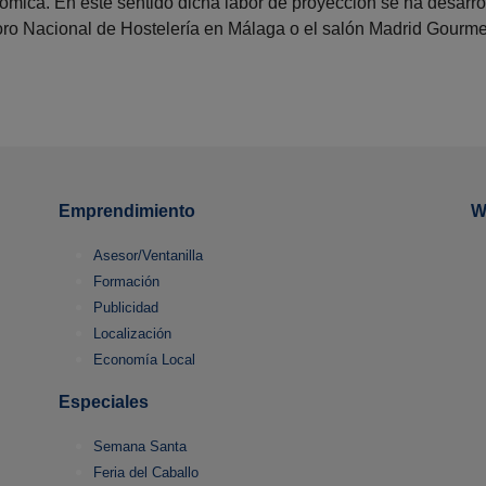
nómica. En este sentido dicha labor de proyección se ha desarr
oro Nacional de Hostelería en Málaga o el salón Madrid Gourme
Emprendimiento
W
Asesor/Ventanilla
Formación
Publicidad
Localización
Economía Local
Especiales
Semana Santa
Feria del Caballo