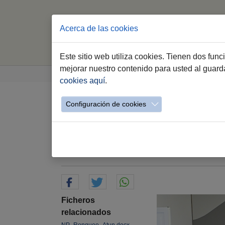
Acerca de las cookies
Este sitio web utiliza cookies. Tienen dos fun
Saltar al contenido principal
Estás aquí:
mejorar nuestro contenido para usted al guar
Jerez.es
Webs Municipales
Empleo
Ev
cookies aquí
.
Configuración de cookies
El Mercado Central d
enmarcado en las acti
19.05.2026
Ficheros
relacionados