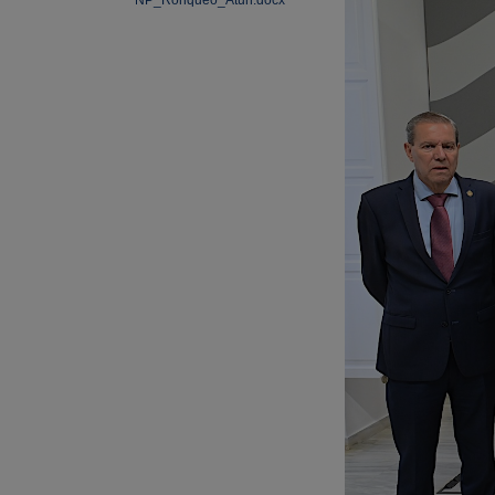
NP_Ronqueo_Atun.docx