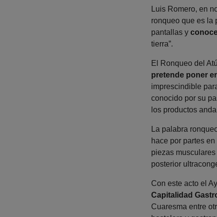
Luis Romero, en no
ronqueo que es la p
pantallas y
conoce
tierra”.
El Ronqueo del Atú
pretende poner en
imprescindible para
conocido por su pa
los productos anda
La palabra ronqueo 
hace por partes en
piezas musculares 
posterior ultracon
Con este acto el A
Capitalidad Gast
Cuaresma entre otr