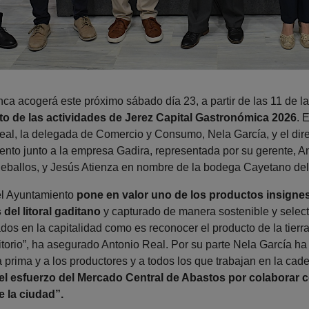
ca acogerá este próximo sábado día 23, a partir de las 11 de 
xto de las actividades de Jerez Capital Gastronómica 2026
. 
eal, la delegada de Comercio y Consumo, Nela García, y el dir
ento junto a la empresa Gadira, representada por su gerente, A
eballos, y Jesús Atienza en nombre de la bodega Cayetano del
el Ayuntamiento
pone en valor uno de los productos insigne
del litoral gaditano
y capturado de manera sostenible y selec
ados en la capitalidad como es reconocer el producto de la tie
ritorio”, ha asegurado Antonio Real. Por su parte Nela García h
a prima y a los productores y a todos los que trabajan en la cad
el esfuerzo del Mercado Central de Abastos por colaborar 
e la ciudad”.