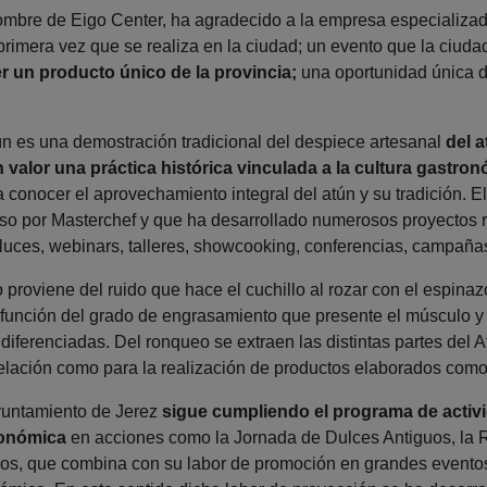
mbre de Eigo Center, ha agradecido a la empresa especializada
rimera vez que se realiza en la ciudad; un evento que la ciudad
r un producto único de la provincia;
una oportunidad única 
n es una demostración tradicional del despiece artesanal
del a
 valor una práctica histórica vinculada a la cultura gastro
 conocer el aprovechamiento integral del atún y su tradición. E
so por Masterchef y que ha desarrollado numerosos proyectos r
luces, webinars, talleres, showcooking, conferencias, campaña
proviene del ruido que hace el cuchillo al rozar con el espinaz
 función del grado de engrasamiento que presente el músculo 
diferenciadas. Del ronqueo se extraen las distintas partes del 
gelación como para la realización de productos elaborados com
yuntamiento de Jerez
sigue cumpliendo el programa de activ
ronómica
en acciones como la Jornada de Dulces Antiguos, la R
os, que combina con su labor de promoción en grandes eventos 