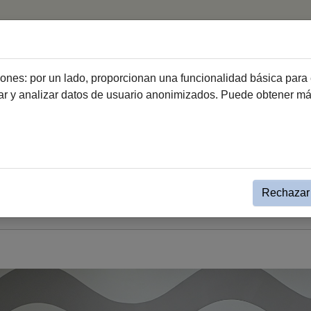
Inicio
ciones: por un lado, proporcionan una funcionalidad básica para 
dar y analizar datos de usuario anonimizados. Puede obtener m
ento simple Noticias destacadas
e Abastos será escenario de u
vidades de la Capitalidad Gas
Rechazar 