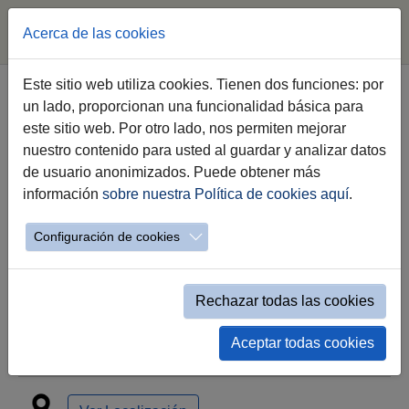
Acerca de las cookies
Saltar al contenido principal
Este sitio web utiliza cookies. Tienen dos funciones: por
un lado, proporcionan una funcionalidad básica para
CENTRO DE BAILE JEREZ
este sitio web. Por otro lado, nos permiten mejorar
nuestro contenido para usted al guardar y analizar datos
GALA DE BAILE 2026
de usuario anonimizados. Puede obtener más
información
sobre nuestra Política de cookies aquí
.
Ballet Clásico / Flamenco / Moderno-Urbano
Configuración de cookies
Rechazar todas las cookies
Aceptar todas cookies
sábado 20 de junio a las 19:30h