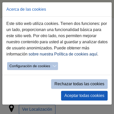
Acerca de las cookies
Saltar al contenido principal
Este sitio web utiliza cookies. Tienen dos funciones: por
un lado, proporcionan una funcionalidad básica para
Concurso Campeón de
este sitio web. Por otro lado, nos permiten mejorar
Campeones y Entrega de Premios
nuestro contenido para usted al guardar y analizar datos
de usuario anonimizados. Puede obtener más
Feria del Caballo 2026
información
sobre nuestra Política de cookies aquí
.
Configuración de cookies
Rechazar todas las cookies
sábado 16 de mayo a las 09:30h
Aceptar todas cookies
Ver Localización