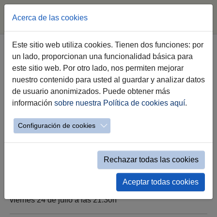
Acerca de las cookies
Saltar al contenido principal
Este sitio web utiliza cookies. Tienen dos funciones: por
un lado, proporcionan una funcionalidad básica para
FIN DE FIESTA DIA DE
este sitio web. Por otro lado, nos permiten mejorar
SANTIAGO/ ACCESO LIBRE
nuestro contenido para usted al guardar y analizar datos
de usuario anonimizados. Puede obtener más
Plaza de Santiago
información
sobre nuestra Política de cookies aquí
.
ACCESO LIBRE
Configuración de cookies
Rechazar todas las cookies
Aceptar todas cookies
viernes 24 de julio a las 21:30h