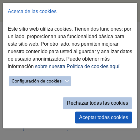
Acerca de las cookies
Saltar al contenido principal
Este sitio web utiliza cookies. Tienen dos funciones: por
un lado, proporcionan una funcionalidad básica para
Nuestra Señora de la Estrella
este sitio web. Por otro lado, nos permiten mejorar
nuestro contenido para usted al guardar y analizar datos
MAGNA MARIANA DE JEREZ
de usuario anonimizados. Puede obtener más
información
sobre nuestra Política de cookies aquí
.
Configuración de cookies
Rechazar todas las cookies
sábado 19 de octubre a las 18:20h
Aceptar todas cookies
Ver Localización