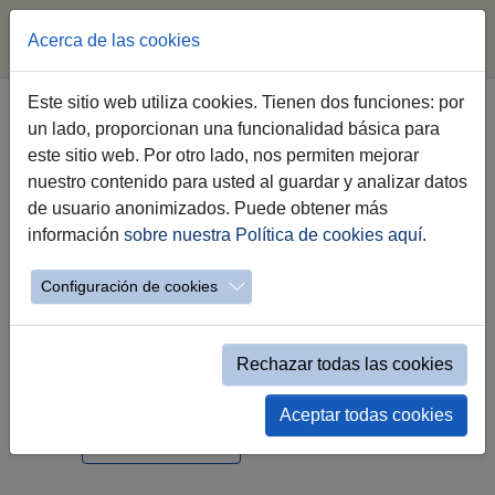
Acerca de las cookies
Saltar al contenido principal
Este sitio web utiliza cookies. Tienen dos funciones: por
un lado, proporcionan una funcionalidad básica para
Rastrillo de los Domingos
este sitio web. Por otro lado, nos permiten mejorar
nuestro contenido para usted al guardar y analizar datos
Navidad en Jerez
de usuario anonimizados. Puede obtener más
información
sobre nuestra Política de cookies aquí
.
Configuración de cookies
Rechazar todas las cookies
domingo 10 de noviembre a las 10:00h
Aceptar todas cookies
Ver Localización