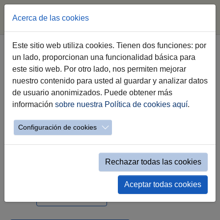
Acerca de las cookies
Saltar al contenido principal
Este sitio web utiliza cookies. Tienen dos funciones: por
un lado, proporcionan una funcionalidad básica para
Santa María de la Paz y Concordia
este sitio web. Por otro lado, nos permiten mejorar
nuestro contenido para usted al guardar y analizar datos
MAGNA MARIANA DE JEREZ
de usuario anonimizados. Puede obtener más
información
sobre nuestra Política de cookies aquí
.
Configuración de cookies
Rechazar todas las cookies
sábado 19 de octubre a las 17:20h
Aceptar todas cookies
Ver Localización