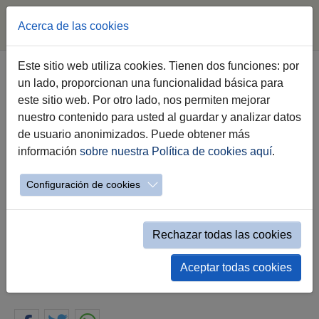
Acerca de las cookies
Saltar al contenido principal
Este sitio web utiliza cookies. Tienen dos funciones: por
un lado, proporcionan una funcionalidad básica para
WELCOME & SORRY
este sitio web. Por otro lado, nos permiten mejorar
nuestro contenido para usted al guardar y analizar datos
Ciclo Teatro/ Red Andaluza de Teatros
de usuario anonimizados. Puede obtener más
Públicos
información
sobre nuestra Política de cookies aquí
.
Teatro de Clown en el vestíbulo del Teatro
Configuración de cookies
Villamarta
GANSO & CÍA
Rechazar todas las cookies
Descuento único
Aceptar todas cookies