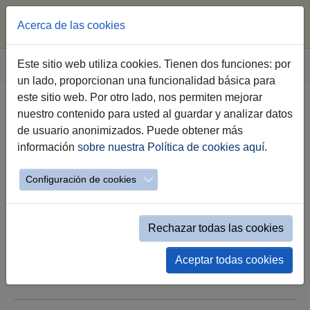
Acerca de las cookies
Saltar al contenido principal
Estás aquí:
Este sitio web utiliza cookies. Tienen dos funciones: por
Jerez.es
Eventos
detalle
un lado, proporcionan una funcionalidad básica para
este sitio web. Por otro lado, nos permiten mejorar
nuestro contenido para usted al guardar y analizar datos
FIN DE FIESTA DIA DE
de usuario anonimizados. Puede obtener más
SANTIAGO/ ACCESO LIBRE
información
sobre nuestra Política de cookies aquí
.
Plaza de Santiago
Configuración de cookies
ACCESO LIBRE
Rechazar todas las cookies
Aceptar todas cookies