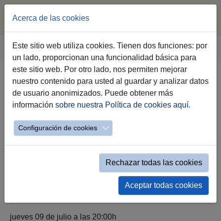
Acerca de las cookies
Saltar al contenido principal
Estás aquí:
Este sitio web utiliza cookies. Tienen dos funciones: por
Jerez.es
Eventos
detalle
un lado, proporcionan una funcionalidad básica para
este sitio web. Por otro lado, nos permiten mejorar
nuestro contenido para usted al guardar y analizar datos
Fundador & Friends: Alejandro
de usuario anonimizados. Puede obtener más
Sánchez Soto (Restaurante
información
sobre nuestra Política de cookies aquí
.
Asidonia)
Configuración de cookies
9 de Julio 2026
Rechazar todas las cookies
Aceptar todas cookies
jueves 09 de julio a las 20:00h