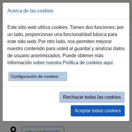
Acerca de las cookies
Saltar al contenido principal
Estás aquí:
Este sitio web utiliza cookies. Tienen dos funciones: por
Jerez.es
Eventos
detalle
un lado, proporcionan una funcionalidad básica para
este sitio web. Por otro lado, nos permiten mejorar
nuestro contenido para usted al guardar y analizar datos
Ronqueo Atún Rojo de Barbate
de usuario anonimizados. Puede obtener más
información
sobre nuestra Política de cookies aquí
.
11 de Julio 2026
Configuración de cookies
Rechazar todas las cookies
Aceptar todas cookies
sábado 11 de julio a las 21:30h