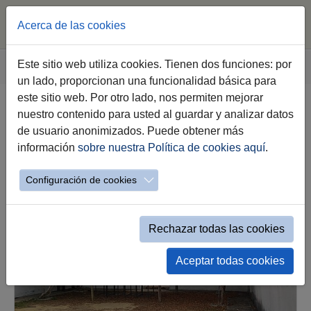
Acerca de las cookies
Saltar al contenido principal
Estás aquí:
Este sitio web utiliza cookies. Tienen dos funciones: por
Jerez.es
Ciudad
Conoce Jerez
Fotos Jerez
un lado, proporcionan una funcionalidad básica para
este sitio web. Por otro lado, nos permiten mejorar
nuestro contenido para usted al guardar y analizar datos
Fotos de Jerez
de usuario anonimizados. Puede obtener más
información
sobre nuestra Política de cookies aquí
.
Configuración de cookies
Rechazar todas las cookies
Aceptar todas cookies